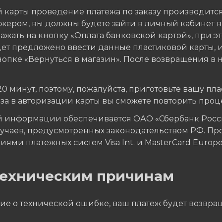
 карты проведение платежа по заказу производитс
ером, вы должны будете зайти в личный кабинет ва
жать на кнопку «Оплата банковской картой», при эт
дет предложено ввести данные пластиковой карты, 
опке «Вернуться в магазин». После возвращения в н
минут, поэтому, пожалуйста, приготовьте вашу плас
аза в авторизации карты вы сможете повторить проц
 информации обеспечивается ОАО «Сбербанк Росси
учаев, предусмотренных законодательством РФ. Пр
ями платежных систем Visa Int. и MasterCard Europe 
 техническим причинам
ие о технической ошибке, ваш платеж будет возвращ