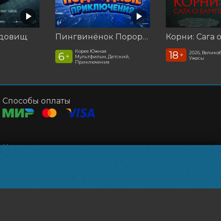
удовищ
Пингвинёнок Пороро. Подводные приключения
Корея Южная
18
а
2026, Велико
6
+
+
Мультфильм, Детский,
Ужасы
Приключения
Способы оплаты
Контакты
Касса
+7 993-07-51977
Почта
kinopz@yandex.ru
Powered by
p24.app