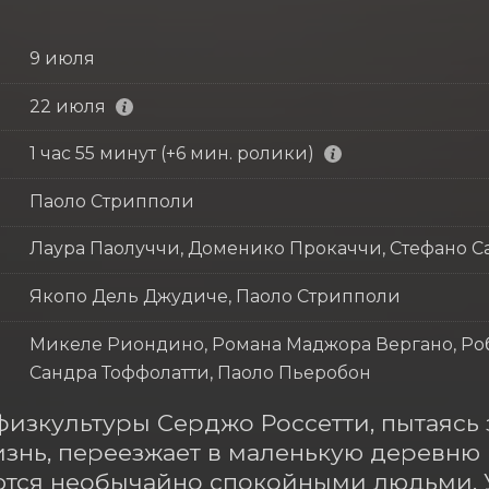
9 июля
22 июля
1 час 55 минут (+6 мин. ролики)
Паоло Стрипполи
Лаура Паолуччи, Доменико Прокаччи, Стефано С
Якопо Дель Джудиче, Паоло Стрипполи
Микеле Риондино, Романа Маджора Вергано, Роб
Сандра Тоффолатти, Паоло Пьеробон
физкультуры Серджо Россетти, пытаясь 
знь, переезжает в маленькую деревню Р
тся необычайно спокойными людьми. Уч