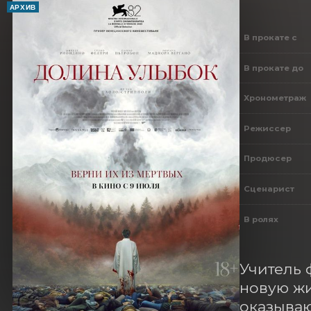
АРХИВ
В прокате с
В прокате до
Хронометраж
Режиссер
Продюсер
Сценарист
В ролях
Учитель 
новую жи
оказываю