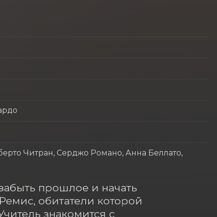
ардо
ерто Читран, Серджо Романо, Анна Беллато,
забыть прошлое и начать 
емис, обитатели которой 
итель знакомится с 