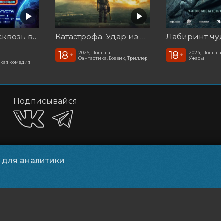
Смешарики сквозь вселенные
Катастрофа. Удар из космоса
Лабиринт ч
18
18
2026, Польша
2024, Польш
+
+
Фантастика, Боевик, Триллер
Ужасы
кая комедия
Подписывайся
Приложения
и для аналитики