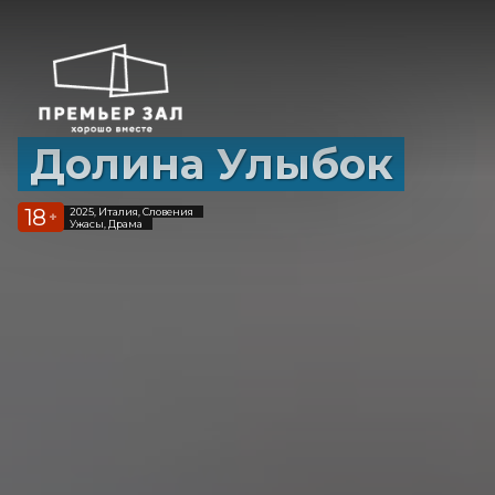
Долина Улыбок
18
2025, Италия, Словения
+
Ужасы, Драма