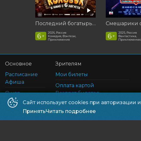
Последний богатырь. Колобок
2026, Россия
2025, Россия
6
6
+
+
Комедия, Фэнтези,
Фантастика,
Приключения
Приключенчес
Основное
Зрителям
Расписание
Мои билеты
Афиша
Оплата картой
О нас
Возврат билетов
Отзыв
Правила и соглашения
Сайт использует cookies при авторизации 
Предложения для своих
Принять
Читать подробнее
©
2026