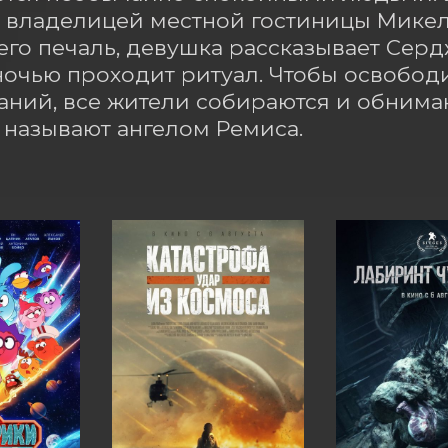
владелицей местной гостиницы Микело
его печаль, девушка рассказывает Сердж
очью проходит ритуал. Чтобы освободи
ний, все жители собираются и обнимаю
 называют ангелом Ремиса.