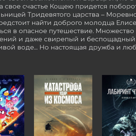
За свое счастье Кощею придется поборот
ьницей Тридевятого царства – Моревно
едстоит найти доброго молодца Елисея
ься в опасное путешествие. Множество 
ний и даже свирепый и беспощадный д
ивой воде... Но настоящая дружба и лю