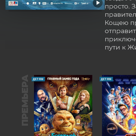
просто. 
правител
Кощею пр
отправит
приключе
пути к Ж
ПРЕМЬЕРА
ДЕТЯМ
ДЕТЯМ