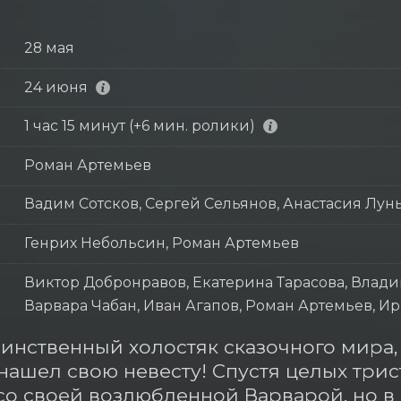
28 мая
24 июня
1 час 15 минут (+6 мин. ролики)
Роман Артемьев
Вадим Сотсков, Сергей Сельянов, Анастасия Лун
Генрих Небольсин, Роман Артемьев
Виктор Добронравов, Екатерина Тарасова, Влади
Варвара Чабан, Иван Агапов, Роман Артемьев, 
инственный холостяк сказочного мира,
нашел свою невесту! Спустя целых трист
со своей возлюбленной Варварой, но в с