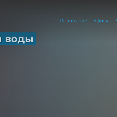
Расписание
Афиша
й воды