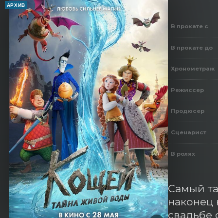
АРХИВ
В прокате с
В прокате до
Хронометраж
Режиссер
Продюсер
Сценарист
В ролях
Самый та
наконец 
свадьбе 