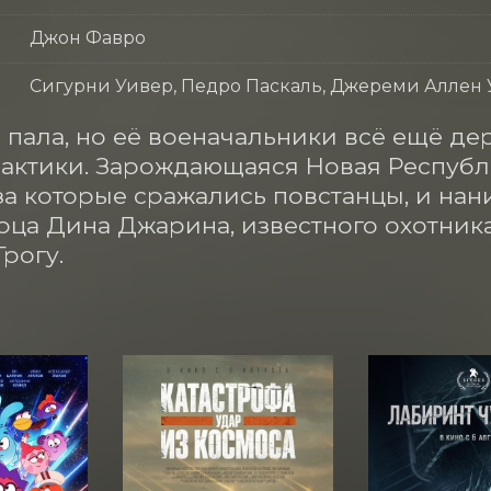
Джон Фавро
Сигурни Уивер, Педро Паскаль, Джереми Аллен У
пала, но её военачальники всё ещё де
лактики. Зарождающаяся Новая Республи
за которые сражались повстанцы, и нан
ца Дина Джарина, известного охотника 
Грогу.