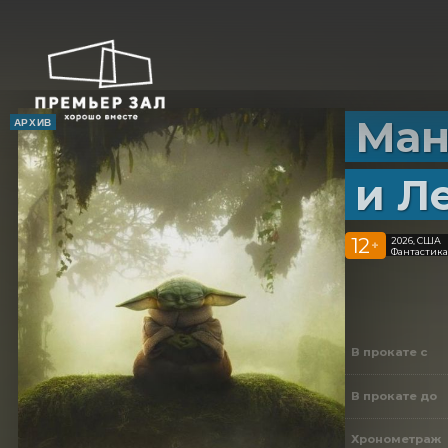
Ман
АРХИВ
и Л
12
2026, США
+
Фантастика
В прокате с
В прокате до
Хронометраж