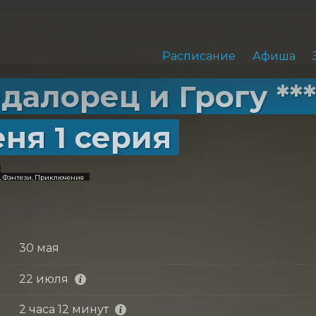
Расписание
Афиша
далорец и Грогу ***
еня 1 серия
, Фэнтези, Приключения
30 мая
22 июля
2 часа 12 минут