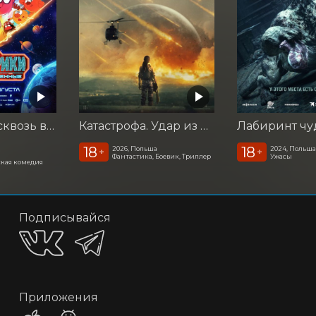
Смешарики сквозь вселенные
Катастрофа. Удар из космоса
Лабиринт ч
18
18
2026, Польша
2024, Польш
+
+
Фантастика, Боевик, Триллер
Ужасы
кая комедия
Подписывайся
Приложения