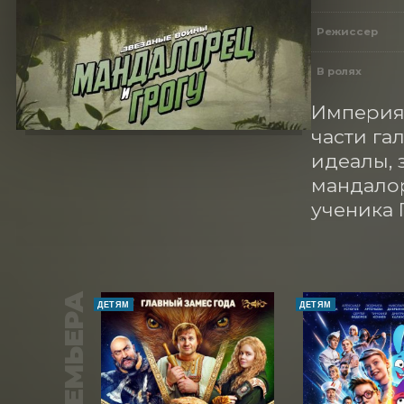
Режиссер
В ролях
Империя 
части га
идеалы, 
мандалор
ученика 
ПРЕМЬЕРА
ДЕТЯМ
ДЕТЯМ