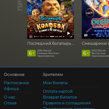
Последний богатырь. Колобок
2026, Россия
2025, Россия
6
6
+
+
Комедия, Фэнтези,
Фантастика,
Приключения
Приключенчес
Основное
Зрителям
Расписание
Мои билеты
Афиша
Оплата картой
О нас
Возврат билетов
Отзыв
Правила и соглашения
Предложения для своих