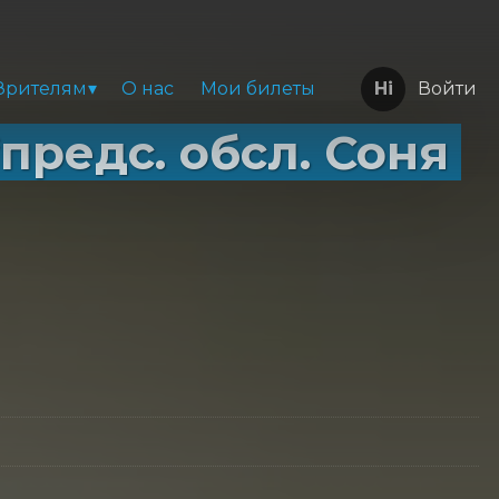
Зрителям
О нас
Мои билеты
Войти
предс. обсл. Соня