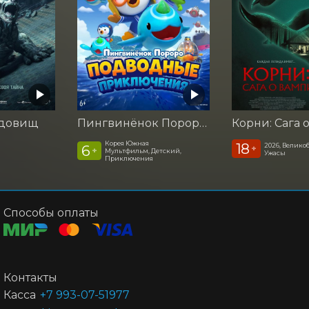
удовищ
Пингвинёнок Пороро. Подводные приключения
Корея Южная
18
а
2026, Велико
6
+
+
Мультфильм, Детский,
Ужасы
Приключения
Способы оплаты
Контакты
Касса
+7 993-07-51977