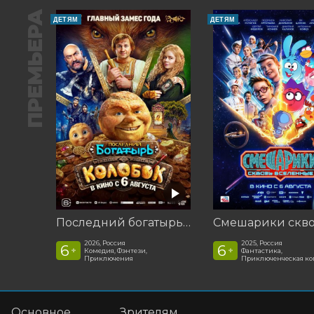
ПРЕМЬЕРА
ДЕТЯМ
ДЕТЯМ
Последний богатырь. Колобок
2026, Россия
2025, Россия
6
6
+
+
Комедия, Фэнтези,
Фантастика,
Приключения
Приключенческая к
Основное
Зрителям