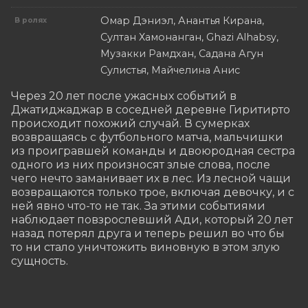
Омар Дэниэл, Анантья Кирана,
В ролях
Султан Хамонанган, Ghazi Alhabsy,
Музакки Рамдхан, Садана Агун
Сулистья, Майчелина Анис
Через 20 лет после ужасных событий в 
Джатиджаджар в соседней деревне Гиритирто 
происходит похожий случай. В сумерках 
возвращаясь с футбольного матча, мальчишки 
из проигравшей команды и двоюродная сестра 
одного из них произносят злые слова, после 
чего нечто заманивает их в лес. Из лесной чащи 
возвращаются только трое, включая девочку, и с 
ней явно что-то не так. За этими событиями 
наблюдает повзрослевший Ади, который 20 лет 
назад потерял друга и теперь решил во что бы 
то ни стало уничтожить виновную в этом злую 
сущность.