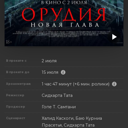
2 июля
В прокате с
15 июля
В прокате до
1 час 47 минут (+6 мин. ролики)
Хронометраж
Сидхарта Тата
Режиссер
Гопе Т. Самтани
Продюсер
Халид Касхоги, Баю Курниа
Сценарист
Прасетья, Сидхарта Тата