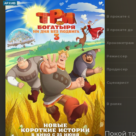
АРХИВ
В прокате с
В прокате до
Хронометраж
Режиссер
Продюсер
Сценарист
В ролях
Покой тр