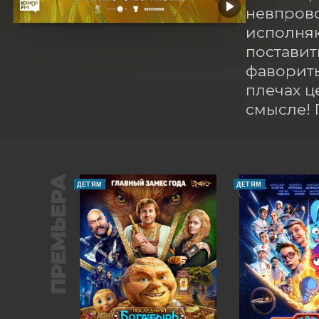
невпрово
исполняю
поставит
фавориты 
плечах ц
смысле! 
ПРЕМЬЕРА
ДЕТЯМ
ДЕТЯМ