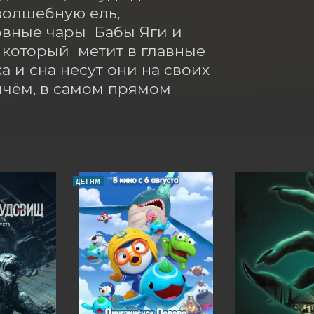
олшебную ель, 
ные чары  Бабы Яги и 
который  метит в главные 
а и сна несут они на своих 
чём, в самом прямом 
ДЕТЯМ